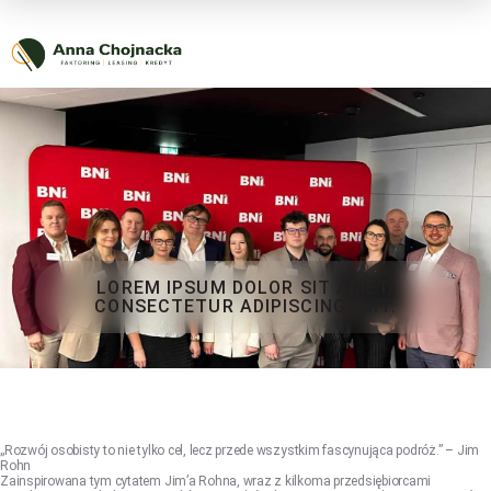
LOREM IPSUM DOLOR SIT AMET,
CONSECTETUR ADIPISCING ELIT.
„Rozwój osobisty to nie tylko cel, lecz przede wszystkim fascynująca podróż.” – Jim
Rohn
Zainspirowana tym cytatem Jim’a Rohna, wraz z kilkoma przedsiębiorcami