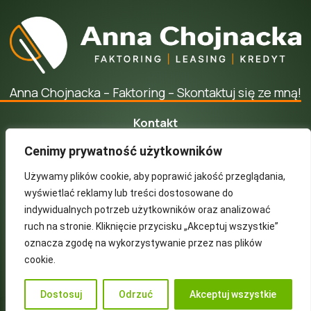
Anna Chojnacka – Faktoring – Skontaktuj się ze mną!
Kontakt
kontakt@annachojnacka.pl
Cenimy prywatność użytkowników
+48 668 851 577
Używamy plików cookie, aby poprawić jakość przeglądania,
wyświetlać reklamy lub treści dostosowane do
ul. Łąkowa 2
indywidualnych potrzeb użytkowników oraz analizować
86-070 Dąbrowa Chełmińska
ruch na stronie. Kliknięcie przycisku „Akceptuj wszystkie”
oznacza zgodę na wykorzystywanie przez nas plików
cookie.
Dostosuj
Odrzuć
Akceptuj wszystkie