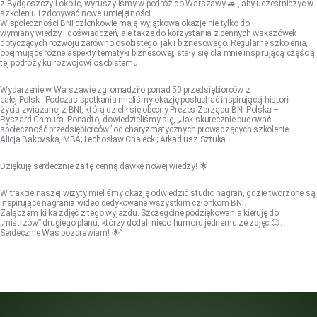
z Bydgoszczy i okolic, wyruszyliśmy w podróż do Warszawy 🚙 , aby uczestniczyć w
szkoleniu i zdobywać nowe umiejętności.
W społeczności BNI członkowie mają wyjątkową okazję nie tylko do
wymiany wiedzy i doświadczeń, ale także do korzystania z cennych wskazówek
dotyczących rozwoju zarówno osobistego, jak i biznesowego. Regularne szkolenia,
obejmujące różne aspekty tematyki biznesowej, stały się dla mnie inspirującą częścią
tej podróży ku rozwojowi osobistemu.
Wydarzenie w Warszawie zgromadziło ponad 50 przedsiębiorców z
całej Polski. Podczas spotkania mieliśmy okazję posłuchać inspirującej historii
życia związanej z BNI, którą dzielił się obecny Prezes Zarządu BNI Polska –
Ryszard Chmura. Ponadto, dowiedzieliśmy się, „Jak skutecznie budować
społeczność przedsiębiorców” od charyzmatycznych prowadzących szkolenie –
Alicja Bakovska, MBA; Lechosław Chalecki; Arkadiusz Sztuka
Dziękuję serdecznie za tę cenną dawkę nowej wiedzy! 🌟
W trakcie naszej wizyty mieliśmy okazję odwiedzić studio nagrań, gdzie tworzone są
inspirujące nagrania wideo dedykowane wszystkim członkom BNI.
Załączam kilka zdjęć z tego wyjazdu. Szczególne podziękowania kieruję do
„mistrzów” drugiego planu, którzy dodali nieco humoru jednemu ze zdjęć 😊.
Serdecznie Was pozdrawiam! 🌟”