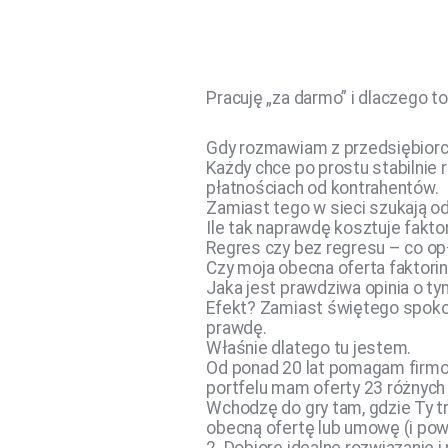
Pracuję „za darmo” i dlaczego t
Gdy rozmawiam z przedsiębiorca
Każdy chce po prostu stabilnie 
płatnościach od kontrahentów.
Zamiast tego w sieci szukają o
Ile tak naprawdę kosztuje faktor
Regres czy bez regresu – co op
Czy moja obecna oferta faktoring
Jaka jest prawdziwa opinia o ty
Efekt? Zamiast świętego spokoju
prawdę.
Właśnie dlatego tu jestem.
Od ponad 20 lat pomagam firmom
portfelu mam oferty 23 różnych
Wchodzę do gry tam, gdzie Ty tra
obecną ofertę lub umowę (i pow