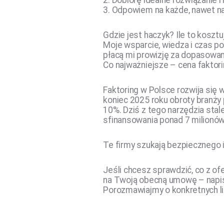
2. Dobiorę idealne rozwiązanie 
3. Odpowiem na każde, nawet naj
Gdzie jest haczyk? Ile to kosztu
Moje wsparcie, wiedza i czas p
płacą mi prowizję za dopasowani
Co najważniejsze – cena faktorin
Faktoring w Polsce rozwija się
koniec 2025 roku obroty branży p
10%. Dziś z tego narzędzia stal
sfinansowania ponad 7 milionów
Te firmy szukają bezpiecznego 
Jeśli chcesz sprawdzić, co z of
na Twoją obecną umowę – napis
Porozmawiajmy o konkretnych l