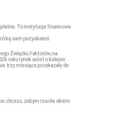
płatne. To instytucje finansowe
, którą sam pozyskałeś.
iego Związku Faktorów, na
026 roku rynek urósł o kolejne
wie trzy miesiące przekazały do
lbo chcesz, żebym rzuciła okiem