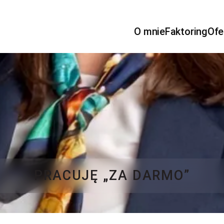
O mnie
Faktoring
Ofe
PRACUJĘ „ZA DARMO”