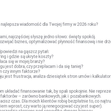
o najlepsza wiadomość dla Twojej firmy w 2026 roku?
mi, najczęściej słyszę jedno słowo: święty spokój.
rozwijać biznes, optymalizować płynność finansową i nie dr
dpowiedzi na gąszcz pytań:
ing i gdzie są ukryte koszty?
łaca się w mojej branży?
u jest dobra, czy przepłacam i da się taniej?
m czy innym faktorze?
 jest frustracja, analiza dziesiątek stron umów i kalkulato
 układać finansowanie tak, by spali spokojnie. Nie reprez
 faktorów – zarówno bankowych, jak i pozabankowych.
cisz czas. Dla moich klientów robię bezpłatnie to, co najtru
iem wprost, czy warto ją renegocjować czy jest super).