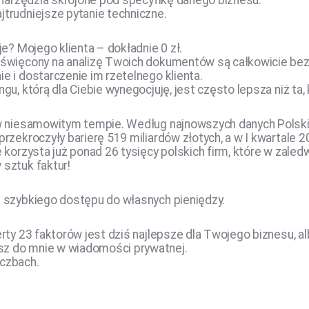
i narzędzia skrojone pod specyfikę danego biznesu.
trudniejsze pytanie techniczne.
je? Mojego klienta – dokładnie 0 zł.
oświęcony na analizę Twoich dokumentów są całkowicie bez
e i dostarczenie im rzetelnego klienta.
gu, którą dla Ciebie wynegocjuję, jest często lepsza niż ta
 w niesamowitym tempie. Według najnowszych danych Polsk
rzekroczyły barierę 519 miliardów złotych, a w I kwartale 2
e korzysta już ponad 26 tysięcy polskich firm, które w zaled
 sztuk faktur!
i szybkiego dostępu do własnych pieniędzy.
erty 23 faktorów jest dziś najlepsze dla Twojego biznesu, a
z do mnie w wiadomości prywatnej.
iczbach.