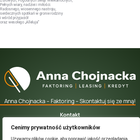
Zdrowych, Pogodnych Świąt Wielkanocnych,
Pełnych wiary, nadziei i miłości.
Radosnego, wiosennego nastroju,
serdecznych spotkań w gronie rodziny
i wśród przyjaciół
oraz wesołego „Alleluja”
Anna Chojnacka – Faktoring – Skontaktuj się ze mną!
Kontakt
kontakt@annachojnacka.pl
Cenimy prywatność użytkowników
+48 668 851 577
Używamy plików cookie, aby poprawić jakość przeglądania,